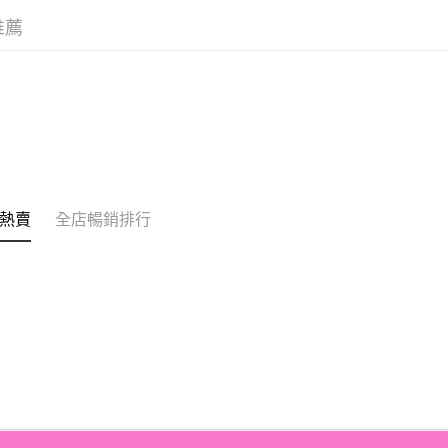
相關說明
推薦
銀行匯款 
至eshop@
的訂單。 
送貨方式
取消。
付款後順
每筆HK$3
付款後順
每筆HK$3
熱賣
全店暢銷排行
本地配送
每筆HK$3
門市自取
免運費