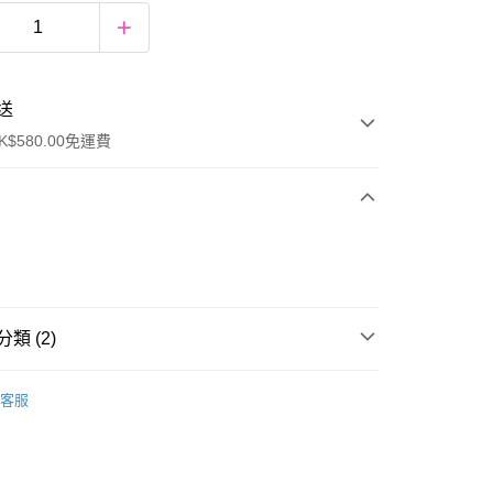
送
$580.00免運費
y
類 (2)
士香水
男士淡香水 EDT
客服
男士香水
男士香水
ay
方式