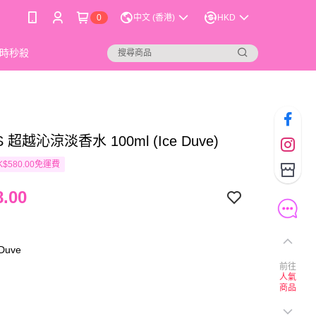
0
中文 (香港)
HKD
時秒殺
S 超越沁涼淡香水 100ml (Ice Duve)
$580.00免運費
.00
Duve
前往
人氣
商品