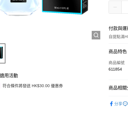
付款與運
自提點滿HK
付款方式
商品特色
信用卡
商品編號
611854
Apple Pay
適用活動
Google Pa
符合條件將發送 HK$30.00 優惠券
商品相關分
AlipayHK
香水
男
分享
PayMe
男士護理
WeChat P
其他轉帳