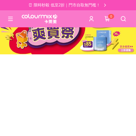
⏰ 限時秒殺 低至2折｜門市自取無門檻！
0