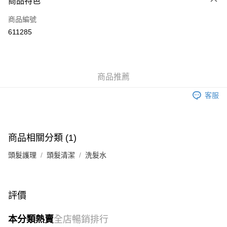
商品特色
信用卡
商品編號
Apple Pay
611285
Google Pay
AlipayHK
商品推薦
PayMe
客服
WeChat Pay
其他轉帳方式
相關說明
商品相關分類 (1)
銀行匯款 請將存款存到以下銀行帳戶，並於存款單據寫上訂單編號後電郵至
eshop@colourmix-cosmetics.com** **我們不會處理沒有提供存款單據的訂
頭髮護理
頭髮清潔
洗髮水
送貨方式
單。 如果訂購後七個工作天內我們未能收到有關存款，有關訂單將被取消。
付款後順豐自助櫃取貨
每筆HK$30.00，滿HK$580.00或以上免運費
評價
付款後順豐站及營業點取貨
本分類熱賣
全店暢銷排行
每筆HK$30.00，滿HK$580.00或以上免運費