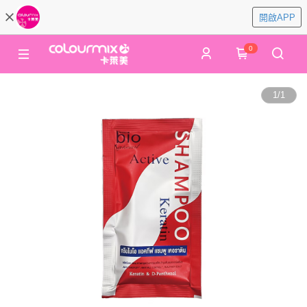
開啟APP
0
1
/
1