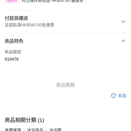
符合條件將發送 HK$30.00 優惠券
優惠券
付款與運送
自提點滿HK$580.00免運費
付款方式
商品特色
信用卡
商品編號
Apple Pay
610476
Google Pay
AlipayHK
商品推薦
PayMe
客服
WeChat Pay
其他轉帳方式
相關說明
商品相關分類 (1)
銀行匯款 請將存款存到以下銀行帳戶，並於存款單據寫上訂單編號後電郵至
eshop@colourmix-cosmetics.com** **我們不會處理沒有提供存款單據的訂
身體護理
沐浴用品
沐浴露