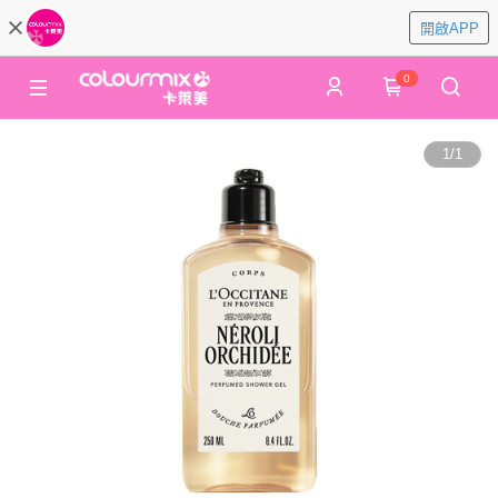
開啟APP
0
1
/
1