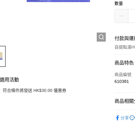
數量
付款與運
自提點滿HK
付款方式
商品特色
信用卡
商品編號
適用活動
610381
Apple Pay
符合條件將發送 HK$30.00 優惠券
Google Pa
商品相關分
AlipayHK
護膚保養
分享
PayMe
WeChat P