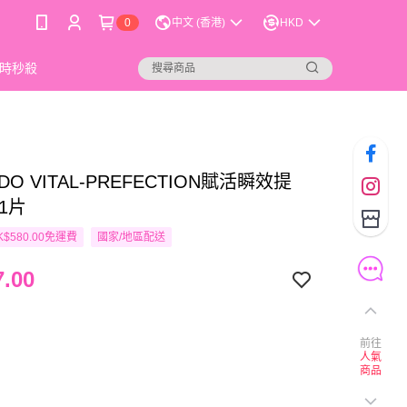
0
中文 (香港)
HKD
時秒殺
IDO VITAL-PREFECTION賦活瞬效提
1片
$580.00免運費
國家/地區配送
.00
前往
人氣
商品