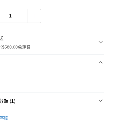
送
$580.00免運費
y
類 (1)
眼部護理
眼膜
客服
ay