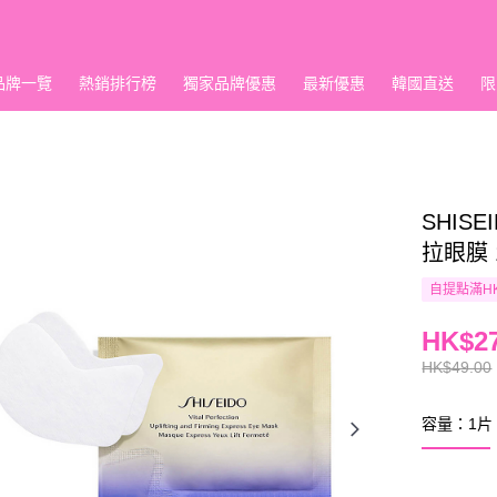
品牌一覽
熱銷排行榜
獨家品牌優惠
最新優惠
韓國直送
限
SHISE
拉眼膜 
自提點滿HK
HK$27
HK$49.00
容量：1片