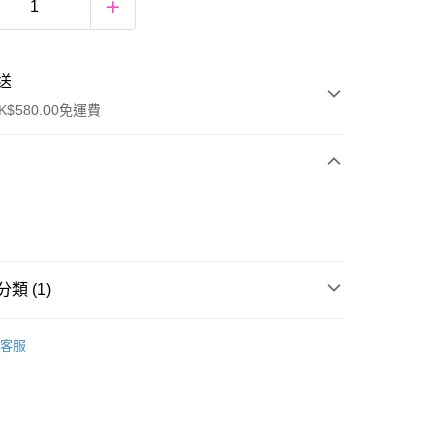
送
$580.00免運費
y
類 (1)
唇部彩妝
唇膏
客服
ay
方式