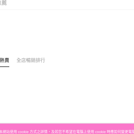
推薦
銀行匯款 
至eshop@
的訂單。 
送貨方式
取消。
付款後順
每筆HK$3
付款後順
每筆HK$3
熱賣
全店暢銷排行
本地配送
每筆HK$3
門市自取
免運費
其他地區
本網站使用 cookie 方式之詳情，及若您不希望在電腦上使用 cookie 時應如何變更電腦的