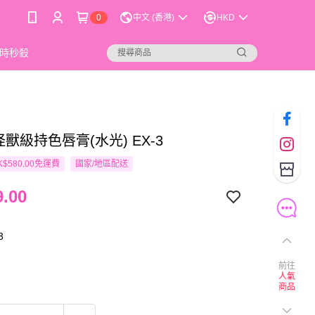
0
中文 (香港)
HKD
時秒殺
 怪獸級持色唇膏(水光) EX-3
$580.00免運費
國家/地區配送
.00
3
前往
人氣
商品