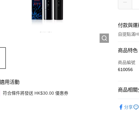
付款與運
自提點滿HK
付款方式
商品特色
信用卡
商品編號
610056
Apple Pay
適用活動
Google Pa
商品相關分
符合條件將發送 HK$30.00 優惠券
AlipayHK
潮流彩妝
分享
PayMe
WeChat P
其他轉帳
相關說明