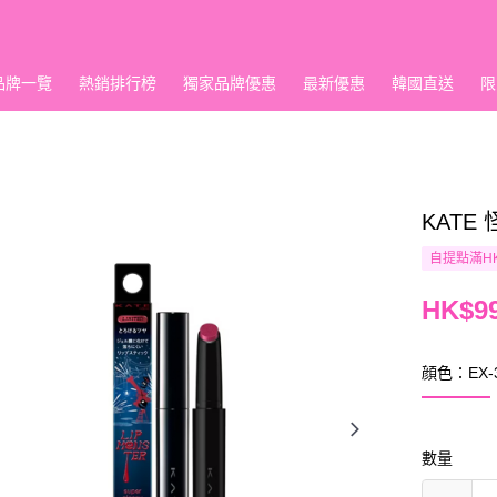
品牌一覽
熱銷排行榜
獨家品牌優惠
最新優惠
韓國直送
限
KATE
自提點滿HK
HK$99
顔色：EX-
數量