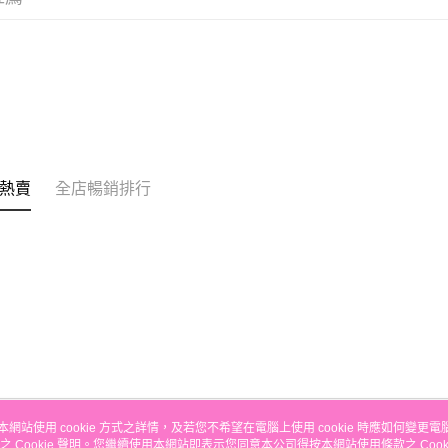
銀行匯款 
至eshop@
的訂單。 
送貨方式
取消。
付款後順
每筆HK$3
付款後順
每筆HK$3
熱賣
全店暢銷排行
本地配送
每筆HK$3
門市自取
免運費
其他地區
本網站使用 cookie 方式之詳情，及若您不希望在電腦上使用 cookie 時應如何變更電腦的
之 Cookie 聲明。您繼續使用本網站即表示您同意本公司得按本網站使用條款之 Cooki
關於我們
客戶服務