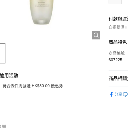
付款與運
自提點滿HK
付款方式
商品特色
信用卡
商品編號
607225
Apple Pay
Google Pa
適用活動
商品相關分
AlipayHK
符合條件將發送 HK$30.00 優惠券
護膚保養
分享
PayMe
韓國直送
WeChat P
其他轉帳
相關說明
推薦