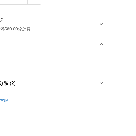
送
$580.00免運費
y
類 (2)
爽膚保濕
爽膚水
客服
ay
方式