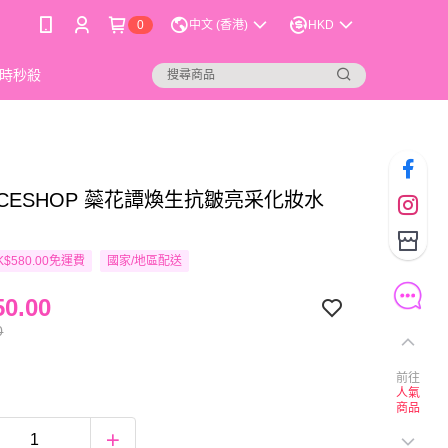
0
中文 (香港)
HKD
時秒殺
ACESHOP 蘂花譚煥生抗皺亮采化妝水
$580.00免運費
國家/地區配送
0.00
0
前往
人氣
商品