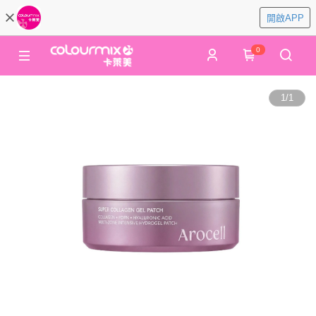
開啟APP
0
1
/
1