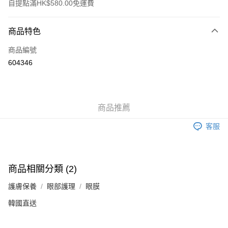
自提點滿HK$580.00免運費
付款方式
商品特色
信用卡
商品編號
Apple Pay
604346
Google Pay
AlipayHK
商品推薦
PayMe
客服
WeChat Pay
其他轉帳方式
相關說明
商品相關分類 (2)
銀行匯款 請將存款存到以下銀行帳戶，並於存款單據寫上訂單編號後電郵至
eshop@colourmix-cosmetics.com** **我們不會處理沒有提供存款單據的訂
護膚保養
眼部護理
眼膜
送貨方式
單。 如果訂購後七個工作天內我們未能收到有關存款，有關訂單將被取消。
韓國直送
付款後順豐自助櫃取貨
每筆HK$30.00，滿HK$580.00或以上免運費