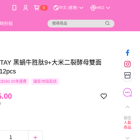
0
中文 (香港)
HKD
時秒殺
STAY 黑蝸牛胜肽9+大米二裂酵母雙面
2pcs
$580.00免運費
國家/地區配送
.00
0
前往
人氣
商品