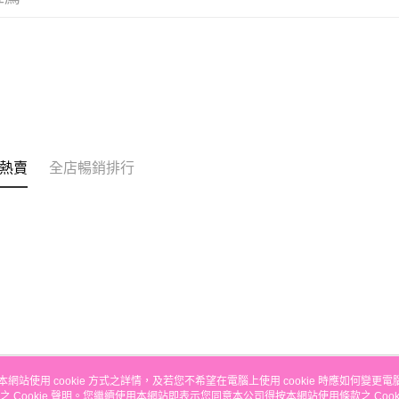
銀行匯款 
至eshop@
的訂單。 
送貨方式
取消。
付款後順
每筆HK$3
付款後順
每筆HK$3
熱賣
全店暢銷排行
本地配送
每筆HK$3
門市自取
免運費
其他地區
本網站使用 cookie 方式之詳情，及若您不希望在電腦上使用 cookie 時應如何變更電腦的
之 Cookie 聲明。您繼續使用本網站即表示您同意本公司得按本網站使用條款之 Cooki
關於我們
客戶服務