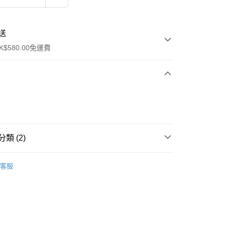
送
$580.00免運費
y
類 (2)
面膜
片裝面膜
客服
ay
方式