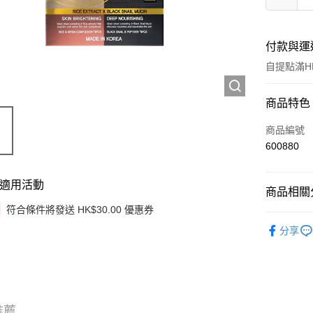
付款與運
自提點滿HK
付款方式
商品特色
信用卡
商品編號
600880
Apple Pay
Google Pa
適用活動
商品相關分
AlipayHK
符合條件將發送 HK$30.00 優惠券
護膚保養
分享
PayMe
韓國直送
WeChat P
其他轉帳
相關說明
推薦