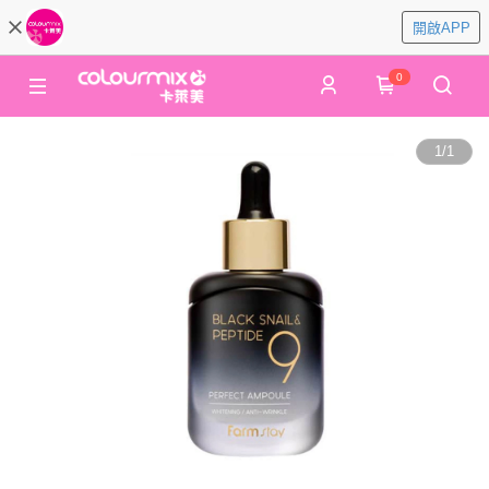
開啟APP
0
1
/
1