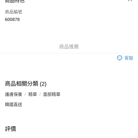
商品特色
信用卡
商品編號
Apple Pay
600878
Google Pay
AlipayHK
商品推薦
PayMe
客服
WeChat Pay
其他轉帳方式
相關說明
商品相關分類 (2)
銀行匯款 請將存款存到以下銀行帳戶，並於存款單據寫上訂單編號後電郵至
eshop@colourmix-cosmetics.com** **我們不會處理沒有提供存款單據的訂
護膚保養
精華
面部精華
送貨方式
單。 如果訂購後七個工作天內我們未能收到有關存款，有關訂單將被取消。
韓國直送
付款後順豐自助櫃取貨
每筆HK$30.00，滿HK$580.00或以上免運費
付款後順豐站及營業點取貨
評價
每筆HK$30.00，滿HK$580.00或以上免運費