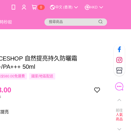
0
中文 (香港)
HKD
時秒殺
ACESHOP 自然提亮持久防曬霜
/PA+++ 50ml
$580.00免運費
國家/地區配送
.00
0
前往
然提亮
人氣
商品