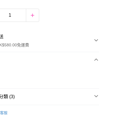
送
$580.00免運費
y
類 (3)
防曬
防曬
客服
炎夏必備
防曬
ay