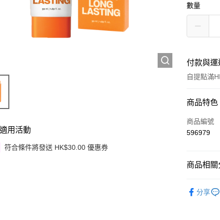
數量
付款與運
自提點滿HK
付款方式
商品特色
信用卡
商品編號
適用活動
596979
Apple Pay
符合條件將發送 HK$30.00 優惠券
Google Pa
商品相關分
AlipayHK
護膚保養
分享
PayMe
季節限定
WeChat P
韓國直送