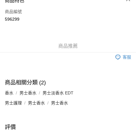
商品特色
信用卡
商品編號
Apple Pay
596299
Google Pay
AlipayHK
商品推薦
PayMe
客服
WeChat Pay
其他轉帳方式
相關說明
商品相關分類 (2)
銀行匯款 請將存款存到以下銀行帳戶，並於存款單據寫上訂單編號後電郵至
eshop@colourmix-cosmetics.com** **我們不會處理沒有提供存款單據的訂
香水
男士香水
男士淡香水 EDT
送貨方式
單。 如果訂購後七個工作天內我們未能收到有關存款，有關訂單將被取消。
男士護理
男士香水
男士香水
付款後順豐自助櫃取貨
每筆HK$30.00，滿HK$580.00或以上免運費
付款後順豐站及營業點取貨
評價
每筆HK$30.00，滿HK$580.00或以上免運費