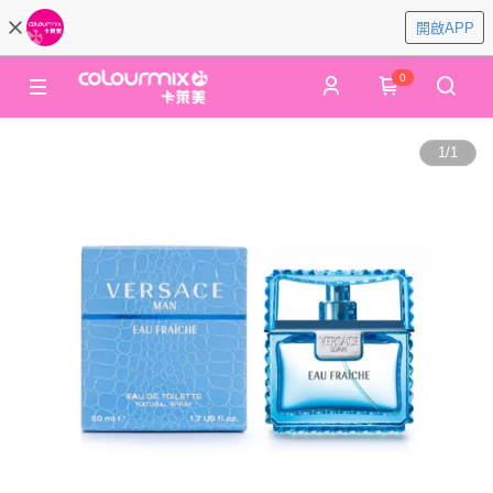
開啟APP
0
1
/
1