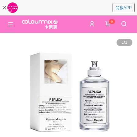
開啟APP
0
1
/
1