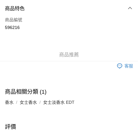
付款方式
商品特色
信用卡
商品編號
Apple Pay
596216
Google Pay
AlipayHK
商品推薦
PayMe
客服
WeChat Pay
其他轉帳方式
相關說明
商品相關分類 (1)
銀行匯款 請將存款存到以下銀行帳戶，並於存款單據寫上訂單編號後電郵至
eshop@colourmix-cosmetics.com** **我們不會處理沒有提供存款單據的訂
香水
女士香水
女士淡香水 EDT
送貨方式
單。 如果訂購後七個工作天內我們未能收到有關存款，有關訂單將被取消。
付款後順豐自助櫃取貨
每筆HK$30.00，滿HK$580.00或以上免運費
評價
付款後順豐站及營業點取貨