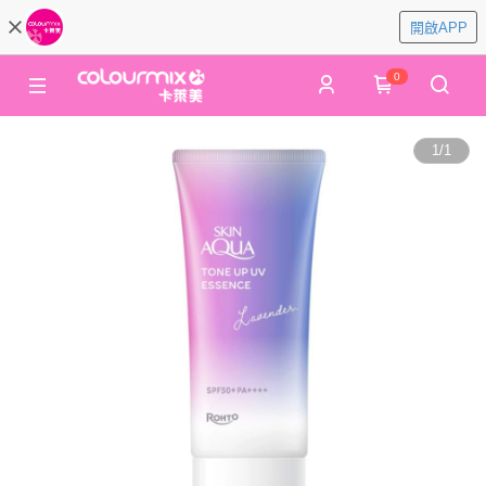
開啟APP
0
1
/
1