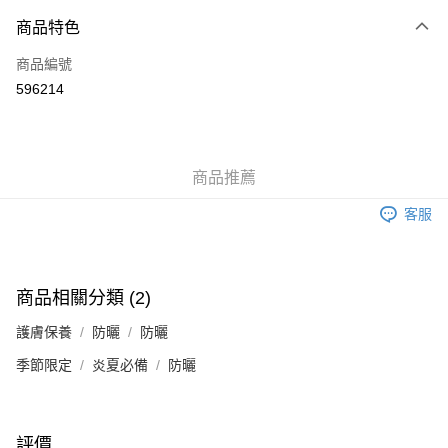
付款方式
商品特色
信用卡
商品編號
Apple Pay
596214
Google Pay
AlipayHK
商品推薦
PayMe
客服
WeChat Pay
其他轉帳方式
相關說明
商品相關分類 (2)
銀行匯款 請將存款存到以下銀行帳戶，並於存款單據寫上訂單編號後電郵至
eshop@colourmix-cosmetics.com** **我們不會處理沒有提供存款單據的訂
護膚保養
防曬
防曬
送貨方式
單。 如果訂購後七個工作天內我們未能收到有關存款，有關訂單將被取消。
季節限定
炎夏必備
防曬
付款後順豐自助櫃取貨
每筆HK$30.00，滿HK$580.00或以上免運費
付款後順豐站及營業點取貨
評價