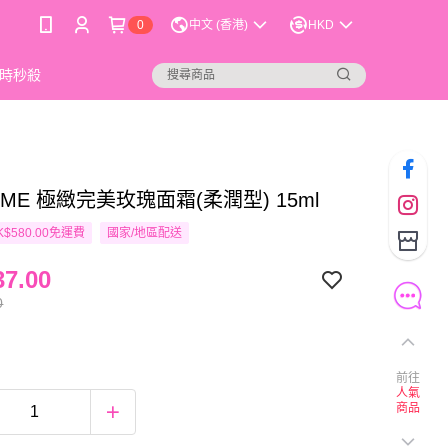
0
中文 (香港)
HKD
時秒殺
OME 極緻完美玫瑰面霜(柔潤型) 15ml
$580.00免運費
國家/地區配送
7.00
0
前往
人氣
商品