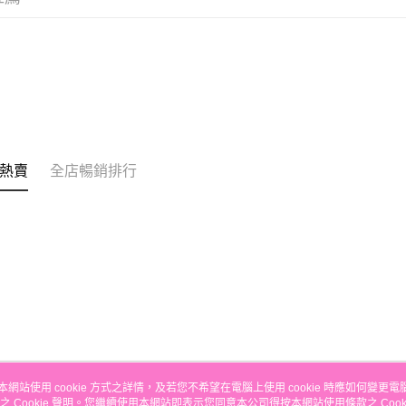
的訂單。 
送貨方式
取消。
付款後順
每筆HK$3
付款後順
每筆HK$3
本地配送
熱賣
全店暢銷排行
每筆HK$3
門市自取
免運費
其他地區
本網站使用 cookie 方式之詳情，及若您不希望在電腦上使用 cookie 時應如何變更電腦的
之 Cookie 聲明。您繼續使用本網站即表示您同意本公司得按本網站使用條款之 Cooki
關於我們
客戶服務