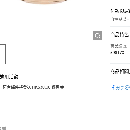
付款與運
自提點滿HK
付款方式
商品特色
信用卡
商品編號
596170
Apple Pay
Google Pa
商品相關分
適用活動
AlipayHK
護膚保養
符合條件將發送 HK$30.00 優惠券
分享
PayMe
WeChat P
其他轉帳
相關說明
銀行匯款 
至eshop@
推薦