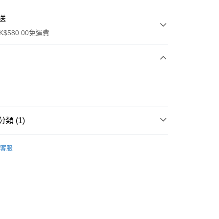
送
$580.00免運費
y
類 (1)
面霜
面霜
客服
ay
方式
請將存款存到以下銀行帳戶，並於存款單據寫上訂單編號後電郵
colourmix-cosmetics.com** **我們不會處理沒有提供存款單據