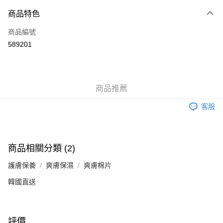
付款方式
商品特色
信用卡
商品編號
Apple Pay
589201
Google Pay
AlipayHK
商品推薦
PayMe
客服
WeChat Pay
其他轉帳方式
相關說明
商品相關分類 (2)
銀行匯款 請將存款存到以下銀行帳戶，並於存款單據寫上訂單編號後電郵至
eshop@colourmix-cosmetics.com** **我們不會處理沒有提供存款單據的訂
護膚保養
爽膚保濕
爽膚棉片
送貨方式
單。 如果訂購後七個工作天內我們未能收到有關存款，有關訂單將被取消。
韓國直送
付款後順豐自助櫃取貨
每筆HK$30.00，滿HK$580.00或以上免運費
付款後順豐站及營業點取貨
評價