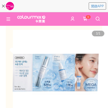
開啟APP
0
1
/
1