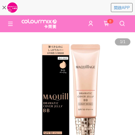
開啟APP
0
1
/
1