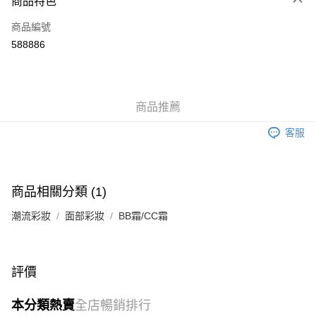
商品特色
信用卡
商品編號
Apple Pay
588886
Google Pay
AlipayHK
商品推薦
PayMe
客服
WeChat Pay
其他轉帳方式
相關說明
商品相關分類 (1)
銀行匯款 請將存款存到以下銀行帳戶，並於存款單據寫上訂單編號後電郵至
eshop@colourmix-cosmetics.com** **我們不會處理沒有提供存款單據的訂
潮流彩妝
面部彩妝
BB霜/CC霜
送貨方式
單。 如果訂購後七個工作天內我們未能收到有關存款，有關訂單將被取消。
付款後順豐自助櫃取貨
每筆HK$30.00，滿HK$580.00或以上免運費
評價
付款後順豐站及營業點取貨
本分類熱賣
全店暢銷排行
每筆HK$30.00，滿HK$580.00或以上免運費