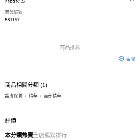
商品特色
信用卡
商品編號
Apple Pay
581157
Google Pay
AlipayHK
商品推薦
PayMe
客服
WeChat Pay
其他轉帳方式
相關說明
商品相關分類 (1)
銀行匯款 請將存款存到以下銀行帳戶，並於存款單據寫上訂單編號後電郵至
eshop@colourmix-cosmetics.com** **我們不會處理沒有提供存款單據的訂
護膚保養
精華
面部精華
送貨方式
單。 如果訂購後七個工作天內我們未能收到有關存款，有關訂單將被取消。
付款後順豐自助櫃取貨
每筆HK$30.00，滿HK$580.00或以上免運費
評價
付款後順豐站及營業點取貨
本分類熱賣
全店暢銷排行
每筆HK$30.00，滿HK$580.00或以上免運費