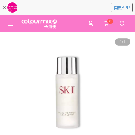
開啟APP
0
1
/
1