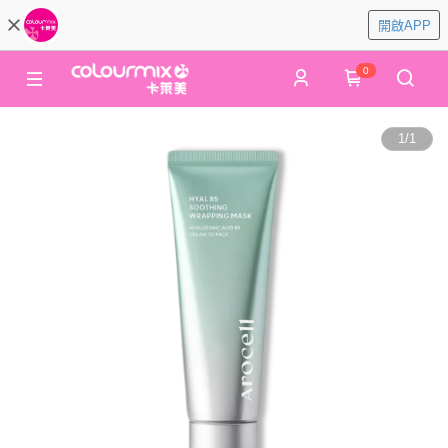
開啟APP
0
1
/
1