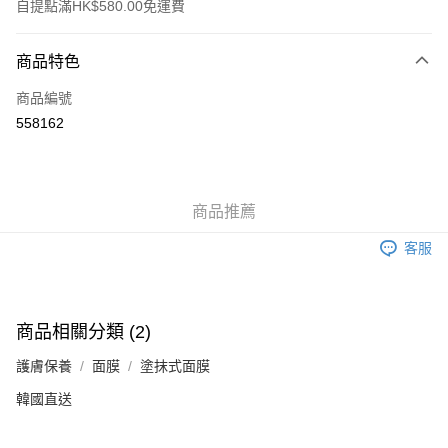
自提點滿HK$580.00免運費
付款方式
商品特色
信用卡
商品編號
Apple Pay
558162
Google Pay
AlipayHK
商品推薦
PayMe
客服
WeChat Pay
其他轉帳方式
相關說明
商品相關分類 (2)
銀行匯款 請將存款存到以下銀行帳戶，並於存款單據寫上訂單編號後電郵至
eshop@colourmix-cosmetics.com** **我們不會處理沒有提供存款單據的訂
護膚保養
面膜
塗抹式面膜
送貨方式
單。 如果訂購後七個工作天內我們未能收到有關存款，有關訂單將被取消。
韓國直送
付款後順豐自助櫃取貨
每筆HK$30.00，滿HK$580.00或以上免運費