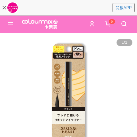
開啟APP
0
1
/
1