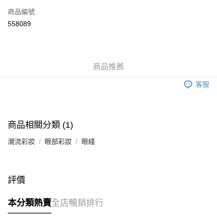
商品編號
Apple Pay
558089
Google Pay
AlipayHK
商品推薦
PayMe
客服
WeChat Pay
其他轉帳方式
相關說明
商品相關分類 (1)
銀行匯款 請將存款存到以下銀行帳戶，並於存款單據寫上訂單編號後電郵至
eshop@colourmix-cosmetics.com** **我們不會處理沒有提供存款單據的訂
潮流彩妝
眼部彩妝
眼綫
送貨方式
單。 如果訂購後七個工作天內我們未能收到有關存款，有關訂單將被取消。
付款後順豐自助櫃取貨
每筆HK$30.00，滿HK$580.00或以上免運費
評價
付款後順豐站及營業點取貨
本分類熱賣
全店暢銷排行
每筆HK$30.00，滿HK$580.00或以上免運費