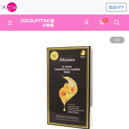
開啟APP
0
1
/
1