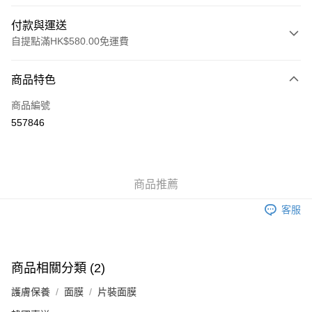
付款與運送
自提點滿HK$580.00免運費
付款方式
商品特色
信用卡
商品編號
Apple Pay
557846
Google Pay
AlipayHK
商品推薦
PayMe
客服
WeChat Pay
其他轉帳方式
相關說明
商品相關分類 (2)
銀行匯款 請將存款存到以下銀行帳戶，並於存款單據寫上訂單編號後電郵至
eshop@colourmix-cosmetics.com** **我們不會處理沒有提供存款單據的訂
護膚保養
面膜
片裝面膜
送貨方式
單。 如果訂購後七個工作天內我們未能收到有關存款，有關訂單將被取消。