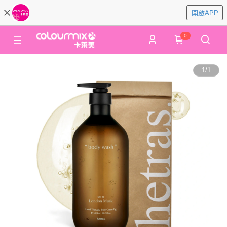
開啟APP
0
1
/
1