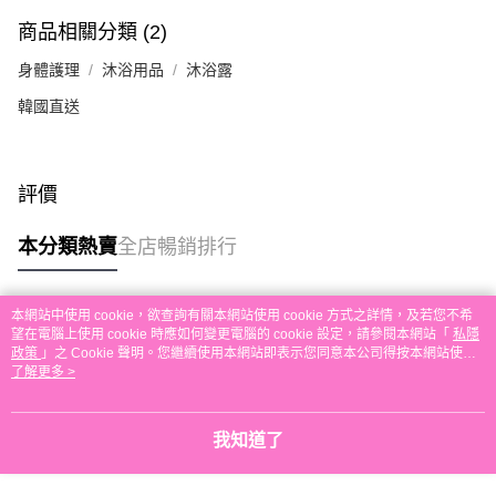
送貨方式
單。 如果訂購後七個工作天內我們未能收到有關存款，有關訂單將被取消。
商品相關分類 (2)
付款後順豐自助櫃取貨
每筆HK$30.00，滿HK$580.00或以上免運費
身體護理
沐浴用品
沐浴露
韓國直送
付款後順豐站及營業點取貨
每筆HK$30.00，滿HK$580.00或以上免運費
本地配送
評價
每筆HK$30.00，滿HK$580.00或以上免運費
本分類熱賣
全店暢銷排行
門市自取
免運費
本網站中使用 cookie，欲查詢有關本網站使用 cookie 方式之詳情，及若您不希
其他地區配送
運費表
熱門標籤
望在電腦上使用 cookie 時應如何變更電腦的 cookie 設定，請參閱本網站「
私隱
政策
」之 Cookie 聲明。您繼續使用本網站即表示您同意本公司得按本網站使用
條款之 Cookie 聲明使用 cookie。
了解更多 >
熱銷排行
最新商品
人氣推薦
我知道了