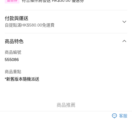
符合條件將發送 HK$30.00 優惠券
優惠券
付款與運送
自提點滿HK$580.00免運費
付款方式
商品特色
信用卡
商品編號
Apple Pay
555086
Google Pay
商品重點
AlipayHK
*新舊版本隨機派送
PayMe
WeChat Pay
商品推薦
其他轉帳方式
客服
相關說明
銀行匯款 請將存款存到以下銀行帳戶，並於存款單據寫上訂單編號後電郵至
eshop@colourmix-cosmetics.com** **我們不會處理沒有提供存款單據的訂