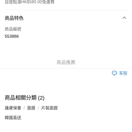
自提點滿HK$580.00免運費
付款方式
商品特色
信用卡
商品編號
Apple Pay
553886
Google Pay
AlipayHK
商品推薦
PayMe
客服
WeChat Pay
其他轉帳方式
相關說明
商品相關分類 (2)
銀行匯款 請將存款存到以下銀行帳戶，並於存款單據寫上訂單編號後電郵至
eshop@colourmix-cosmetics.com** **我們不會處理沒有提供存款單據的訂
護膚保養
面膜
片裝面膜
送貨方式
單。 如果訂購後七個工作天內我們未能收到有關存款，有關訂單將被取消。
韓國直送
付款後順豐自助櫃取貨
每筆HK$30.00，滿HK$580.00或以上免運費