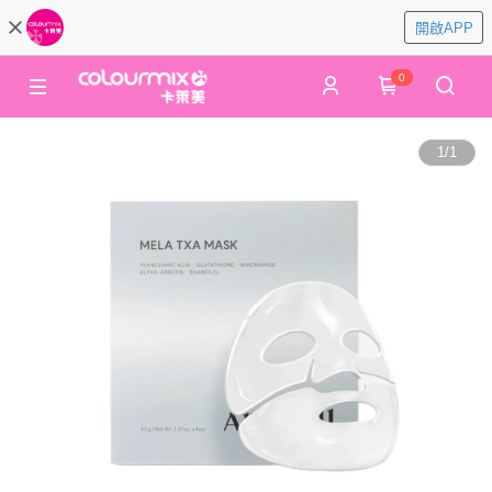
開啟APP
0
1
/
1