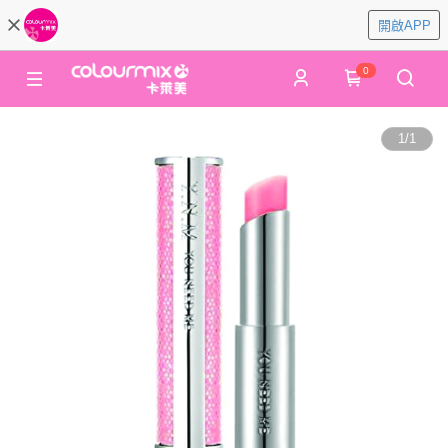
開啟APP
0
1
/
1