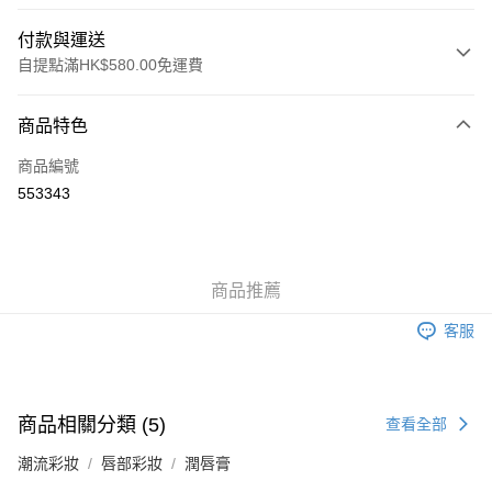
付款與運送
自提點滿HK$580.00免運費
付款方式
商品特色
信用卡
商品編號
Apple Pay
553343
Google Pay
AlipayHK
商品推薦
PayMe
客服
WeChat Pay
其他轉帳方式
相關說明
商品相關分類 (5)
查看全部
銀行匯款 請將存款存到以下銀行帳戶，並於存款單據寫上訂單編號後電郵至
eshop@colourmix-cosmetics.com** **我們不會處理沒有提供存款單據的訂
潮流彩妝
送貨方式
唇部彩妝
潤唇膏
單。 如果訂購後七個工作天內我們未能收到有關存款，有關訂單將被取消。