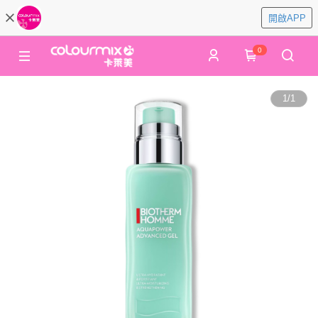
開啟APP
0
1
/
1