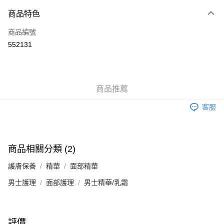
付款方式
商品特色
信用卡
商品編號
Apple Pay
552131
Google Pay
AlipayHK
商品推薦
PayMe
客服
WeChat Pay
其他轉帳方式
相關說明
商品相關分類 (2)
銀行匯款 請將存款存到以下銀行帳戶，並於存款單據寫上訂單編號後電郵至
eshop@colourmix-cosmetics.com** **我們不會處理沒有提供存款單據的訂
護膚保養
精華
面部精華
送貨方式
單。 如果訂購後七個工作天內我們未能收到有關存款，有關訂單將被取消。
男士護理
面部護理
男士精華/乳霜
付款後順豐自助櫃取貨
每筆HK$30.00，滿HK$580.00或以上免運費
付款後順豐站及營業點取貨
評價