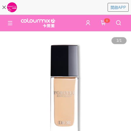
開啟APP
0
1
/
1