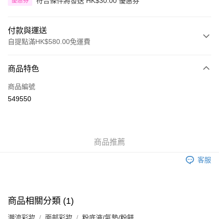
符合條件將發送 HK$30.00 優惠券
優惠券
付款與運送
自提點滿HK$580.00免運費
付款方式
商品特色
信用卡
商品編號
Apple Pay
549550
Google Pay
AlipayHK
商品推薦
PayMe
客服
WeChat Pay
其他轉帳方式
相關說明
商品相關分類 (1)
銀行匯款 請將存款存到以下銀行帳戶，並於存款單據寫上訂單編號後電郵至
eshop@colourmix-cosmetics.com** **我們不會處理沒有提供存款單據的訂
潮流彩妝
面部彩妝
粉底液/氣墊/粉餅