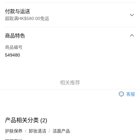
付款与运送
超取满HK$580.00免运
付款方式
商品特色
信用卡
商品编号
Apple Pay
549480
Google Pay
AlipayHK
相关推荐
PayMe
客服
WeChat Pay
其他转移资金的方式
相关说明
产品相关分类 (2)
銀行匯款 請將存款存到以下銀行帳戶，並於存款單據寫上訂單編號後電郵至
eshop@colourmix-cosmetics.com** **我們不會處理沒有提供存款單據的訂
护肤保养
卸妆清洁
洁面产品
运送方式
單。 如果訂購後七個工作天內我們未能收到有關存款，有關訂單將被取消。