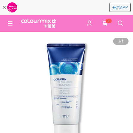
开启APP
0
1
/
1