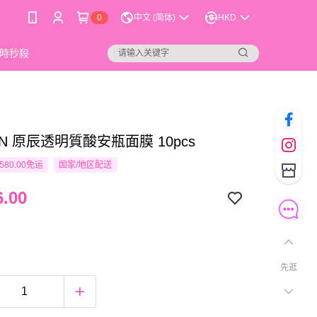
0
中文 (简体)
HKD
時秒殺
IN 原辰透明質酸安瓶面膜 10pcs
580.00免运
国家/地区配送
.00
先逛