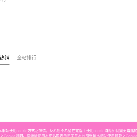
的訂單。 
运送方式
取消。
付款後順
每笔HK$3
付款後順
每笔HK$3
本地配送
热销
全站排行
每笔HK$3
门市自取
免运费
其他地区
本網站使用cookie方式之詳情，及若您不希望在電腦上使用cookie時應如何變更電腦的c
之Cookie聲明。您繼續使用本網站即表示您同意本公司得按本網站使用條款之Cooki
关于我们
客服资讯