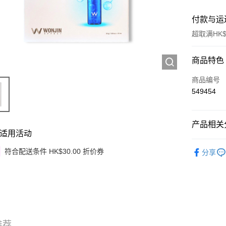
付款与运
超取满HK$
付款方式
商品特色
信用卡
商品编号
549454
Apple Pay
Google Pa
产品相关分
适用活动
AlipayHK
护肤保养
符合配送条件 HK$30.00 折价券
分享
PayMe
韩国直送
WeChat P
其他转移
相关说明
銀行匯款 
至eshop@
推荐