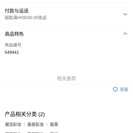
付款与运送
超取满HK$580.00免运
付款方式
商品特色
信用卡
商品编号
Apple Pay
549441
Google Pay
AlipayHK
相关推荐
PayMe
客服
WeChat Pay
其他转移资金的方式
相关说明
产品相关分类 (2)
銀行匯款 請將存款存到以下銀行帳戶，並於存款單據寫上訂單編號後電郵至
eshop@colourmix-cosmetics.com** **我們不會處理沒有提供存款單據的訂
潮流彩妆
唇部彩妆
唇膏
运送方式
單。 如果訂購後七個工作天內我們未能收到有關存款，有關訂單將被取消。