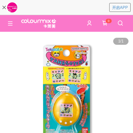
开启APP
0
1
/
1