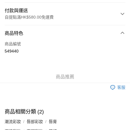
付款與運送
自提點滿HK$580.00免運費
付款方式
商品特色
信用卡
商品編號
Apple Pay
549440
Google Pay
AlipayHK
商品推薦
PayMe
客服
WeChat Pay
其他轉帳方式
相關說明
商品相關分類 (2)
銀行匯款 請將存款存到以下銀行帳戶，並於存款單據寫上訂單編號後電郵至
eshop@colourmix-cosmetics.com** **我們不會處理沒有提供存款單據的訂
潮流彩妝
唇部彩妝
唇膏
送貨方式
單。 如果訂購後七個工作天內我們未能收到有關存款，有關訂單將被取消。