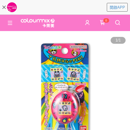
開啟APP
0
1
/
1