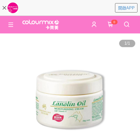
開啟APP
0
1
/
1