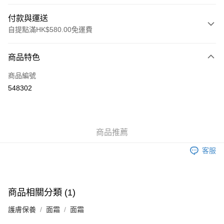
付款與運送
自提點滿HK$580.00免運費
付款方式
商品特色
信用卡
商品編號
Apple Pay
548302
Google Pay
AlipayHK
商品推薦
PayMe
客服
WeChat Pay
其他轉帳方式
相關說明
商品相關分類 (1)
銀行匯款 請將存款存到以下銀行帳戶，並於存款單據寫上訂單編號後電郵至
eshop@colourmix-cosmetics.com** **我們不會處理沒有提供存款單據的訂
護膚保養
面霜
面霜
送貨方式
單。 如果訂購後七個工作天內我們未能收到有關存款，有關訂單將被取消。