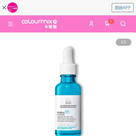
開啟APP
0
1
/
1