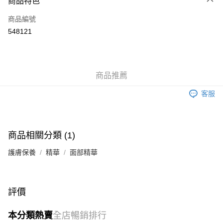
商品特色
信用卡
商品編號
Apple Pay
548121
Google Pay
AlipayHK
商品推薦
PayMe
客服
WeChat Pay
其他轉帳方式
相關說明
商品相關分類 (1)
銀行匯款 請將存款存到以下銀行帳戶，並於存款單據寫上訂單編號後電郵至
eshop@colourmix-cosmetics.com** **我們不會處理沒有提供存款單據的訂
護膚保養
精華
面部精華
送貨方式
單。 如果訂購後七個工作天內我們未能收到有關存款，有關訂單將被取消。
付款後順豐自助櫃取貨
每筆HK$30.00，滿HK$580.00或以上免運費
評價
付款後順豐站及營業點取貨
本分類熱賣
全店暢銷排行
每筆HK$30.00，滿HK$580.00或以上免運費