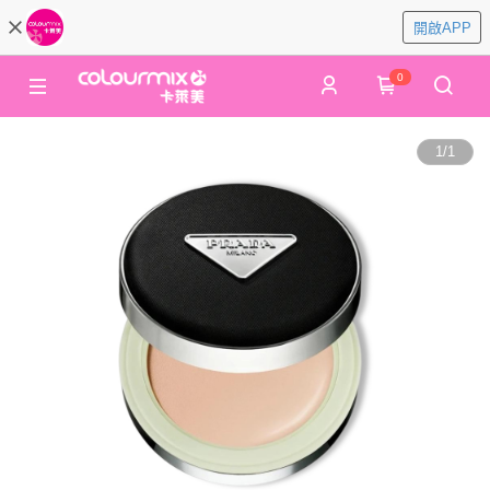
開啟APP
0
1
/
1