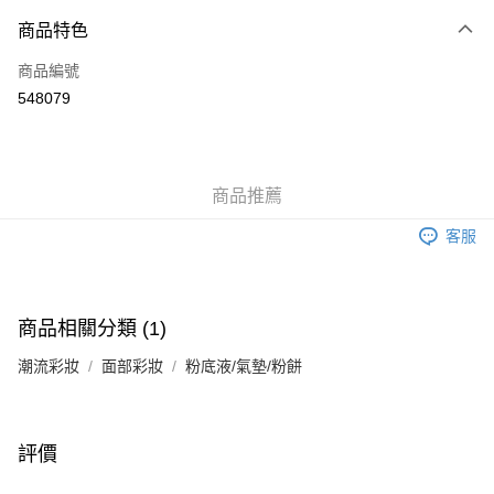
付款方式
商品特色
信用卡
商品編號
Apple Pay
548079
Google Pay
AlipayHK
商品推薦
PayMe
客服
WeChat Pay
其他轉帳方式
相關說明
商品相關分類 (1)
銀行匯款 請將存款存到以下銀行帳戶，並於存款單據寫上訂單編號後電郵至
eshop@colourmix-cosmetics.com** **我們不會處理沒有提供存款單據的訂
潮流彩妝
面部彩妝
粉底液/氣墊/粉餅
送貨方式
單。 如果訂購後七個工作天內我們未能收到有關存款，有關訂單將被取消。
付款後順豐自助櫃取貨
每筆HK$30.00，滿HK$580.00或以上免運費
評價
付款後順豐站及營業點取貨