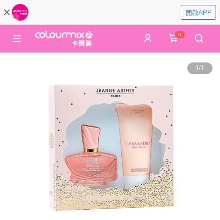
開啟APP
0
1
/
1