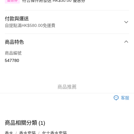
符合條件將發送 HK$30.00 優惠券
優惠券
付款與運送
自提點滿HK$580.00免運費
付款方式
商品特色
信用卡
商品編號
Apple Pay
547780
Google Pay
AlipayHK
商品推薦
PayMe
客服
WeChat Pay
其他轉帳方式
相關說明
商品相關分類 (1)
銀行匯款 請將存款存到以下銀行帳戶，並於存款單據寫上訂單編號後電郵至
eshop@colourmix-cosmetics.com** **我們不會處理沒有提供存款單據的訂
香水
香水套裝
女士香水套裝