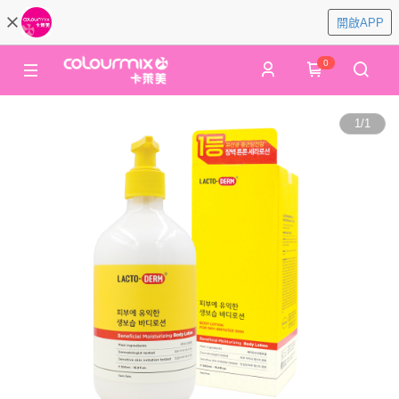
開啟APP
0
1
/
1