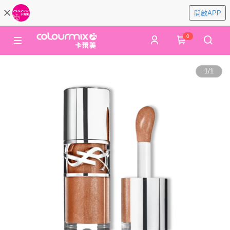
開啟APP
0
1
/
1