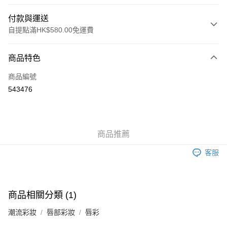
付款與運送
自提點滿HK$580.00免運費
付款方式
商品特色
信用卡
商品編號
Apple Pay
543476
Google Pay
AlipayHK
商品推薦
PayMe
客服
WeChat Pay
其他轉帳方式
相關說明
商品相關分類 (1)
銀行匯款 請將存款存到以下銀行帳戶，並於存款單據寫上訂單編號後電郵至
eshop@colourmix-cosmetics.com** **我們不會處理沒有提供存款單據的訂
潮流彩妝
唇部彩妝
唇彩
送貨方式
單。 如果訂購後七個工作天內我們未能收到有關存款，有關訂單將被取消。