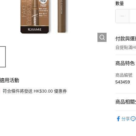
數量
付款與運
自提點滿HK
付款方式
商品特色
信用卡
商品編號
適用活動
543459
Apple Pay
符合條件將發送 HK$30.00 優惠券
Google Pa
商品相關分
AlipayHK
潮流彩妝
分享
PayMe
WeChat P