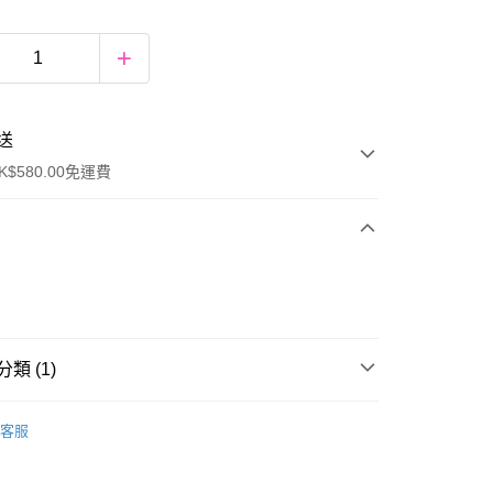
送
$580.00免運費
y
類 (1)
眼部彩妝
塑眉產品
客服
ay