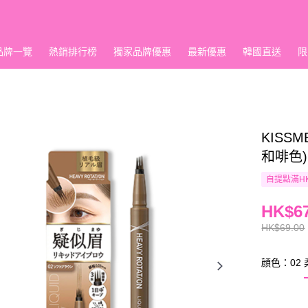
品牌一覽
熱銷排行榜
獨家品牌優惠
最新優惠
韓國直送
限
KISSM
和啡色) 
自提點滿HK
HK$67
HK$69.00
顔色：02