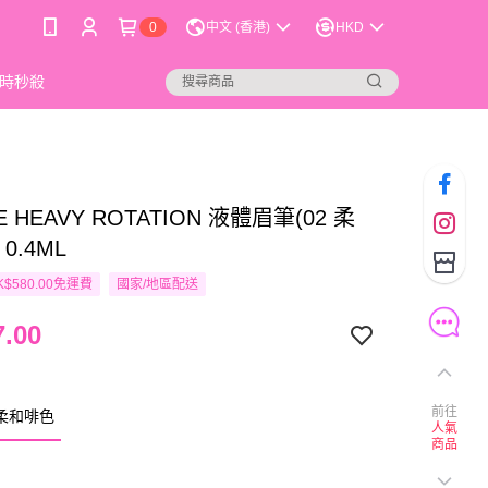
0
中文 (香港)
HKD
時秒殺
E HEAVY ROTATION 液體眉筆(02 柔
0.4ML
$580.00免運費
國家/地區配送
.00
前往
 柔和啡色
人氣
商品