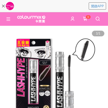
開啟APP
0
1
/
1