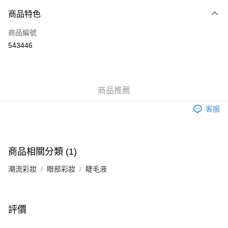
付款方式
商品特色
信用卡
商品編號
Apple Pay
543446
Google Pay
AlipayHK
商品推薦
PayMe
客服
WeChat Pay
其他轉帳方式
相關說明
商品相關分類 (1)
銀行匯款 請將存款存到以下銀行帳戶，並於存款單據寫上訂單編號後電郵至
eshop@colourmix-cosmetics.com** **我們不會處理沒有提供存款單據的訂
潮流彩妝
眼部彩妝
睫毛液
送貨方式
單。 如果訂購後七個工作天內我們未能收到有關存款，有關訂單將被取消。
付款後順豐自助櫃取貨
每筆HK$30.00，滿HK$580.00或以上免運費
評價
付款後順豐站及營業點取貨