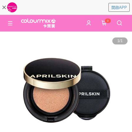
開啟APP
0
1
/
1