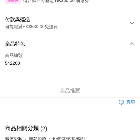
符合條件將發送 HK$30.00 優惠券
優惠券
付款與運送
自提點滿HK$580.00免運費
付款方式
商品特色
信用卡
商品編號
Apple Pay
542208
Google Pay
AlipayHK
商品推薦
PayMe
客服
WeChat Pay
其他轉帳方式
相關說明
商品相關分類 (2)
銀行匯款 請將存款存到以下銀行帳戶，並於存款單據寫上訂單編號後電郵至
eshop@colourmix-cosmetics.com** **我們不會處理沒有提供存款單據的訂
潮流彩妝
面部彩妝
粉底液/氣墊/粉餅