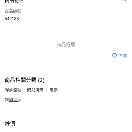
商品特色
信用卡
商品編號
Apple Pay
542183
Google Pay
AlipayHK
商品推薦
PayMe
客服
WeChat Pay
其他轉帳方式
相關說明
商品相關分類 (2)
銀行匯款 請將存款存到以下銀行帳戶，並於存款單據寫上訂單編號後電郵至
eshop@colourmix-cosmetics.com** **我們不會處理沒有提供存款單據的訂
護膚保養
眼部護理
眼霜
送貨方式
單。 如果訂購後七個工作天內我們未能收到有關存款，有關訂單將被取消。
韓國直送
付款後順豐自助櫃取貨
每筆HK$30.00，滿HK$580.00或以上免運費
付款後順豐站及營業點取貨
評價
每筆HK$30.00，滿HK$580.00或以上免運費