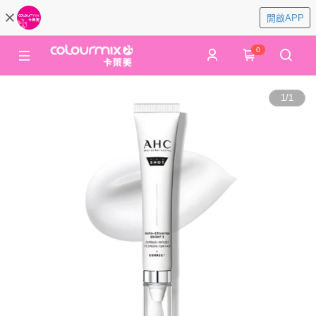
開啟APP
0
1
/
1