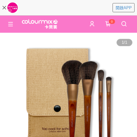
開啟APP
0
1
/
1