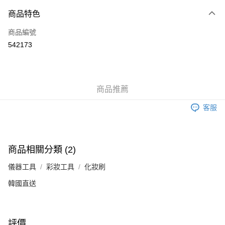
付款方式
商品特色
信用卡
商品編號
Apple Pay
542173
Google Pay
AlipayHK
商品推薦
PayMe
客服
WeChat Pay
其他轉帳方式
相關說明
商品相關分類 (2)
銀行匯款 請將存款存到以下銀行帳戶，並於存款單據寫上訂單編號後電郵至
eshop@colourmix-cosmetics.com** **我們不會處理沒有提供存款單據的訂
儀器工具
彩妝工具
化妝刷
送貨方式
單。 如果訂購後七個工作天內我們未能收到有關存款，有關訂單將被取消。
韓國直送
付款後順豐自助櫃取貨
每筆HK$30.00，滿HK$580.00或以上免運費
付款後順豐站及營業點取貨
評價