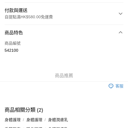
付款與運送
自提點滿HK$580.00免運費
付款方式
商品特色
信用卡
商品編號
Apple Pay
542100
Google Pay
AlipayHK
商品推薦
PayMe
客服
WeChat Pay
其他轉帳方式
相關說明
商品相關分類 (2)
銀行匯款 請將存款存到以下銀行帳戶，並於存款單據寫上訂單編號後電郵至
eshop@colourmix-cosmetics.com** **我們不會處理沒有提供存款單據的訂
身體護理
身體護理
身體潤膚乳
送貨方式
單。 如果訂購後七個工作天內我們未能收到有關存款，有關訂單將被取消。