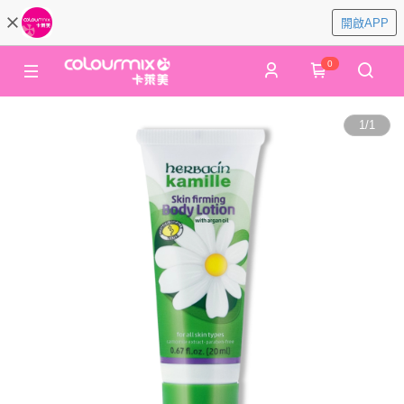
開啟APP
0
1
/
1