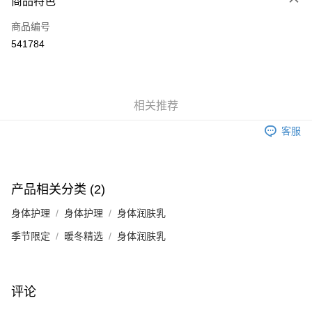
商品特色
信用卡
商品编号
Apple Pay
541784
Google Pay
AlipayHK
相关推荐
PayMe
客服
WeChat Pay
其他转移资金的方式
相关说明
产品相关分类 (2)
銀行匯款 請將存款存到以下銀行帳戶，並於存款單據寫上訂單編號後電郵至
eshop@colourmix-cosmetics.com** **我們不會處理沒有提供存款單據的訂
身体护理
身体护理
身体润肤乳
运送方式
單。 如果訂購後七個工作天內我們未能收到有關存款，有關訂單將被取消。
季节限定
暖冬精选
身体润肤乳
付款後順豐自助櫃取貨
每笔HK$30.00，满HK$580.00(含以上)免运费
付款後順豐站及營業點取貨
评论
每笔HK$30.00，满HK$580.00(含以上)免运费