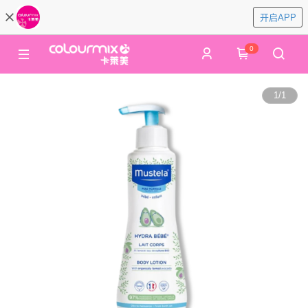
开启APP
0
1
/
1