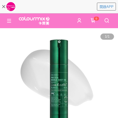
開啟APP
0
1
/
1