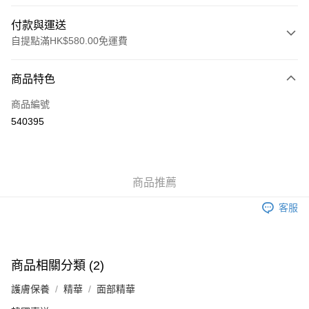
付款與運送
自提點滿HK$580.00免運費
付款方式
商品特色
信用卡
商品編號
Apple Pay
540395
Google Pay
AlipayHK
商品推薦
PayMe
客服
WeChat Pay
其他轉帳方式
相關說明
商品相關分類 (2)
銀行匯款 請將存款存到以下銀行帳戶，並於存款單據寫上訂單編號後電郵至
eshop@colourmix-cosmetics.com** **我們不會處理沒有提供存款單據的訂
護膚保養
精華
面部精華
送貨方式
單。 如果訂購後七個工作天內我們未能收到有關存款，有關訂單將被取消。