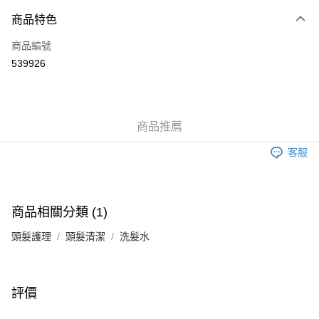
付款方式
商品特色
信用卡
商品編號
Apple Pay
539926
Google Pay
AlipayHK
商品推薦
PayMe
客服
WeChat Pay
其他轉帳方式
相關說明
商品相關分類 (1)
銀行匯款 請將存款存到以下銀行帳戶，並於存款單據寫上訂單編號後電郵至
eshop@colourmix-cosmetics.com** **我們不會處理沒有提供存款單據的訂
頭髮護理
頭髮清潔
洗髮水
送貨方式
單。 如果訂購後七個工作天內我們未能收到有關存款，有關訂單將被取消。
付款後順豐自助櫃取貨
每筆HK$30.00，滿HK$580.00或以上免運費
評價
付款後順豐站及營業點取貨