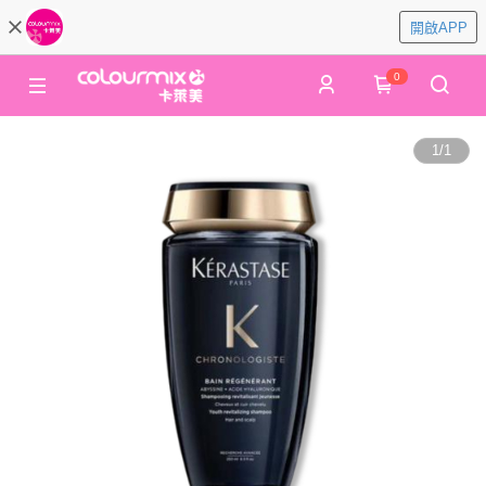
開啟APP
0
1
/
1