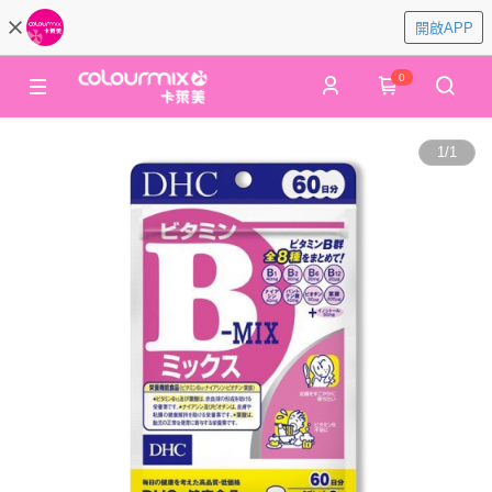
開啟APP
0
1
/
1