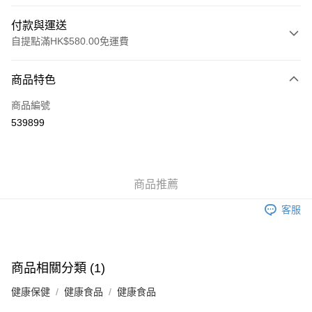
付款與運送
自提點滿HK$580.00免運費
付款方式
商品特色
信用卡
商品編號
Apple Pay
539899
Google Pay
AlipayHK
商品推薦
PayMe
客服
WeChat Pay
其他轉帳方式
相關說明
商品相關分類 (1)
銀行匯款 請將存款存到以下銀行帳戶，並於存款單據寫上訂單編號後電郵至
eshop@colourmix-cosmetics.com** **我們不會處理沒有提供存款單據的訂
健康保健
健康食品
健康食品
送貨方式
單。 如果訂購後七個工作天內我們未能收到有關存款，有關訂單將被取消。