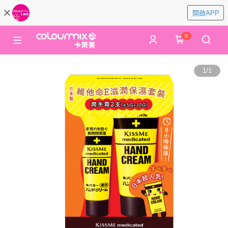
開啟APP
0
1
/
1