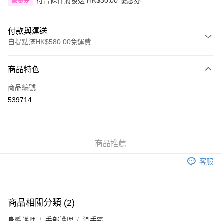
符合條件將發送 HK$30.00 優惠券
優惠券
付款與運送
自提點滿HK$580.00免運費
付款方式
商品特色
信用卡
商品編號
Apple Pay
539714
Google Pay
AlipayHK
商品推薦
PayMe
客服
WeChat Pay
其他轉帳方式
相關說明
商品相關分類 (2)
銀行匯款 請將存款存到以下銀行帳戶，並於存款單據寫上訂單編號後電郵至
eshop@colourmix-cosmetics.com** **我們不會處理沒有提供存款單據的訂
身體護理
手部護理
潤手霜