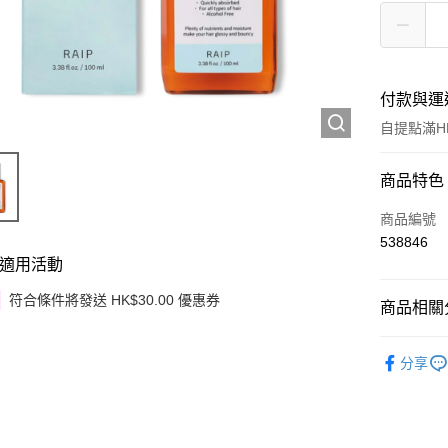
付款與運
自提點滿HK
付款方式
商品特色
信用卡
商品編號
538846
Apple Pay
適用活動
Google Pa
符合條件將發送 HK$30.00 優惠券
商品相關分
AlipayHK
頭髮護理
分享
PayMe
WeChat P
其他轉帳