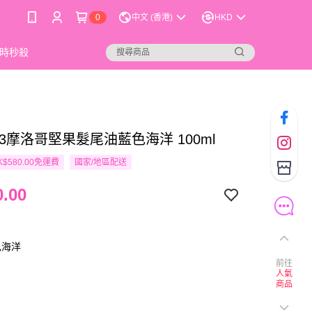
0
中文 (香港)
HKD
時秒殺
 R3摩洛哥堅果髮尾油藍色海洋 100ml
$580.00免運費
國家/地區配送
.00
色海洋
前往
人氣
商品