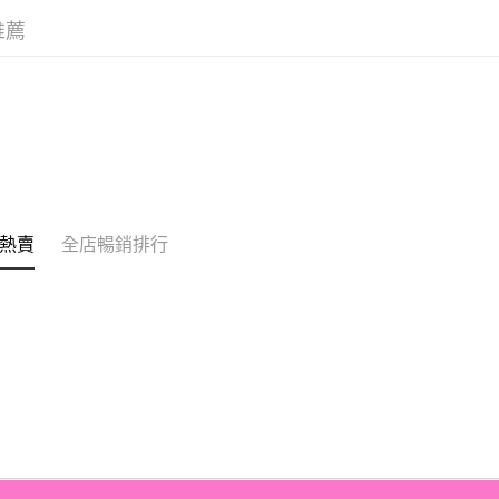
相關說明
推薦
銀行匯款 
至eshop@
的訂單。 
送貨方式
取消。
付款後順
每筆HK$3
付款後順
每筆HK$3
熱賣
全店暢銷排行
本地配送
每筆HK$3
門市自取
免運費
其他地區