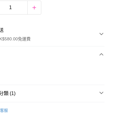
送
$580.00免運費
y
類 (1)
頭髮保養
護髮油/噴霧
客服
ay
方式