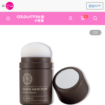
開啟APP
0
1
/
1