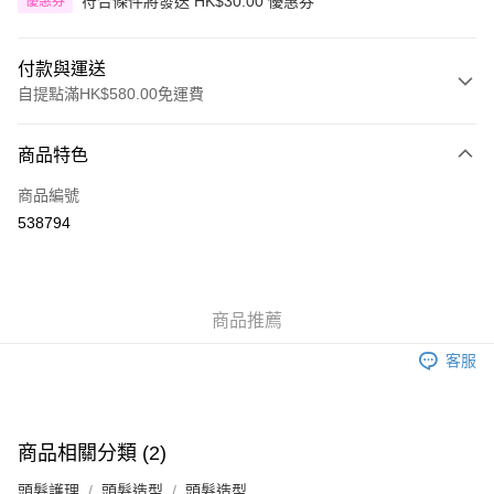
符合條件將發送 HK$30.00 優惠券
優惠券
付款與運送
自提點滿HK$580.00免運費
付款方式
商品特色
信用卡
商品編號
Apple Pay
538794
Google Pay
AlipayHK
商品推薦
PayMe
客服
WeChat Pay
其他轉帳方式
相關說明
商品相關分類 (2)
銀行匯款 請將存款存到以下銀行帳戶，並於存款單據寫上訂單編號後電郵至
eshop@colourmix-cosmetics.com** **我們不會處理沒有提供存款單據的訂
頭髮護理
頭髮造型
頭髮造型