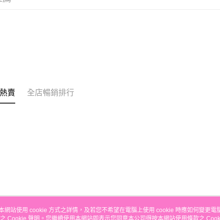
的訂單。 
送貨方式
取消。
付款後順
每筆HK$3
付款後順
每筆HK$3
本地配送
熱賣
全店暢銷排行
每筆HK$3
門市自取
免運費
本網站使用 cookie 方式之詳情，及若您不希望在電腦上使用 cookie 時應如何變更電腦的
之 Cookie 聲明。您繼續使用本網站即表示您同意本公司得按本網站使用條款之 Cooki
關於我們
客戶服務