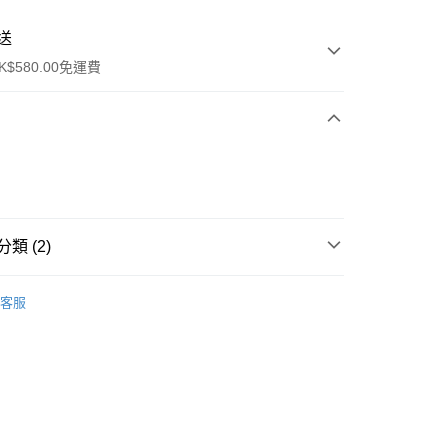
送
$580.00免運費
y
類 (2)
士香水
男士淡香水 EDT
客服
男士香水
男士香水
ay
方式
請將存款存到以下銀行帳戶，並於存款單據寫上訂單編號後電郵
colourmix-cosmetics.com** **我們不會處理沒有提供存款單據