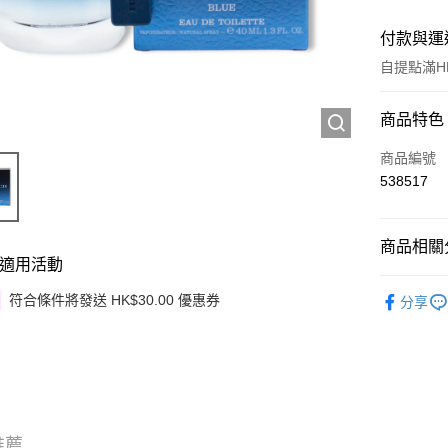
付款與運
自提點滿HK
付款方式
商品特色
信用卡
商品編號
538517
Apple Pay
Google Pa
商品相關分
適用活動
AlipayHK
香水
男
符合條件將發送 HK$30.00 優惠券
分享
PayMe
男士護理
WeChat P
其他轉帳
相關說明
銀行匯款 
至eshop@
推薦